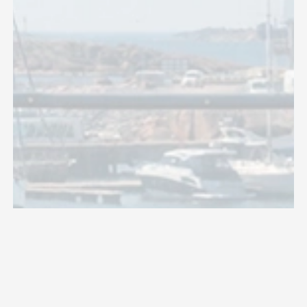
VARMT
VÄLKOMMEN!
RESTAURANGEN HSF ÄR EN PLATS DÄR DU ÄR VÄLKOMMEN ATT
NJUTA AV GOD MAT OCH DRYCK MED UNDERBAR HAVSUTSIKT.